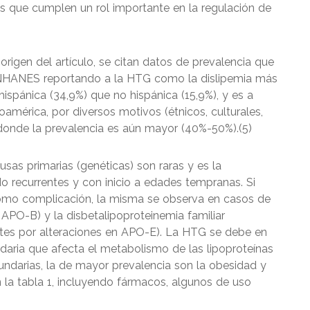
nas que cumplen un rol importante en la regulación de
origen del artículo, se citan datos de prevalencia que
 NHANES reportando a la HTG como la dislipemia más
ispánica (34,9%) que no hispánica (15,9%), y es a
américa, por diversos motivos (étnicos, culturales,
donde la prevalencia es aún mayor (40%-50%).(5)
sas primarias (genéticas) son raras y es la
o recurrentes y con inicio a edades tempranas. Si
omo complicación, la misma se observa en casos de
APO-B) y la disbetalipoproteinemia familiar
tes por alteraciones en APO-E). La HTG se debe en
daria que afecta el metabolismo de las lipoproteínas
undarias, la de mayor prevalencia son la obesidad y
 la tabla 1, incluyendo fármacos, algunos de uso