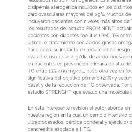
resultados no son homogéneos. Es interesante 
dislipemia aterogénica incluidos en los distint
cardiovasculares mayores del 29%. Muchos de 
incluyeron pacientes con niveles más altos de
los resultados del estudio PROMINENT, actual
pacientes con diabetes mellitus (DM), TG ent
último, el tratamiento con ácidos grasos omeg
hace poco, su impacto en reducción de riesgo 
evaluó el uso de al 4 g/día de acido eiocsapen
en pacientes en prevención primaria de alto ri
TG entre 135-499 mg/dL, puso otra vez en foco
significativa del objetivo primario (25%) y secu
basal y de la reducción de TG observada. Por o
estudio STRENGHT que evaluó una molécula c
En esta interesante revisión el autor aborda 
nuestra región en la cual un cambio intensivo d
ultraprocesados, pérdida ponderal y ejercicio) 
pancreatitis asociada a HTG.