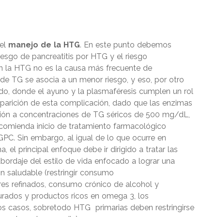
 el
manejo de la HTG
. En este punto debemos
riesgo de pancreatitis por HTG y el riesgo
ien la HTG no es la causa más frecuente de
s de TG se asocia a un menor riesgo, y eso, por otro
udo, donde el ayuno y la plasmaféresis cumplen un rol
aparición de esta complicación, dado que las enzimas
ación a concentraciones de TG séricos de 500 mg/dL,
recomienda inicio de tratamiento farmacológico
 GPC. Sin embargo, al igual de lo que ocurre en
 el principal enfoque debe ir dirigido a tratar las
bordaje del estilo de vida enfocado a lograr una
n saludable (restringir consumo
res refinados, consumo crónico de alcohol y
rados y productos ricos en omega 3, los
s casos, sobretodo HTG primarias deben restringirse