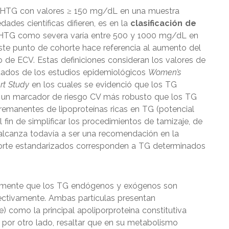
la HTG con valores ≥ 150 mg/dL en una muestra
ades científicas difieren, es en la
clasificación de
a HTG como severa varía entre 500 y 1000 mg/dL en
y este punto de cohorte hace referencia al aumento del
go de ECV. Estas definiciones consideran los valores de
ltados de los estudios epidemiológicos
Women’s
rt Study
en los cuales se evidenció que los TG
 un marcador de riesgo CV más robusto que los TG
remanentes de lipoproteínas ricas en TG (potencial
 fin de simplificar los procedimientos de tamizaje, de
 alcanza todavía a ser una recomendación en la
orte estandarizados corresponden a TG determinados
mente que los TG endógenos y exógenos son
ectivamente. Ambas partículas presentan
 como la principal apoliporproteina constitutiva
, por otro lado, resaltar que en su metabolismo