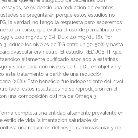
resaltar que en el subgrupo de pacientes con
os ensayos, se evidenció una reducción de eventos
ustedes se preguntarán porque estos estudios no
 TG, la verdad, no tengo la respuesta pero esperemos
mente en curso, que evalúa el uso de pemafibrato en
re 199 y 400 mg/dL y C-HDL < 40 mg/dL (6). Por
a 3 reduce los niveles de TG entre un 30-50% y hasta
cardiovascular era neutro. El estudio REDUCE-IT que
taenoico altamente purificado asociado a estatinas
esgo y secundaria con niveles de C-LDL en objetivo y
 este tratamiento a partir de una reducción
ndario (26%). Este beneficio fue independiente del nivel
tro lado, estos resultados no se reprodujeron en el
on una composición distinta de Omega 3.
en forma completa una entidad altamente prevalente en
e estilo de vida (alimentación saludable sin
conlleva una reducción del riesgo cardiovascular y de