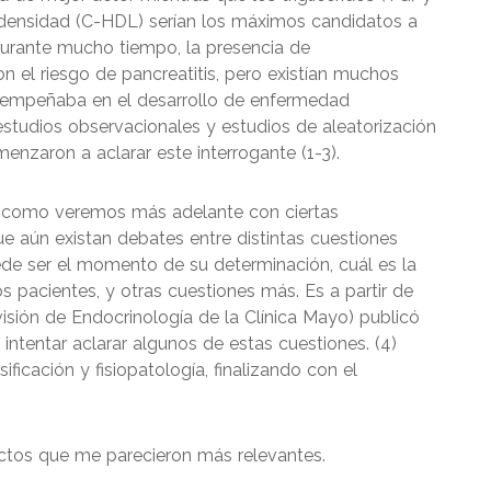
a densidad (C-HDL) serían los máximos candidatos a
 Durante mucho tiempo, la presencia de
con el riesgo de pancreatitis, pero existían muchos
desempeñaba en el desarrollo de enfermedad
estudios observacionales y estudios de aleatorización
nzaron a aclarar este interrogante (1-3).
 y como veremos más adelante con ciertas
ue aún existan debates entre distintas cuestiones
uede ser el momento de su determinación, cuál es la
 pacientes, y otras cuestiones más. Es a partir de
visión de Endocrinología de la Clínica Mayo) publicó
e intentar aclarar algunos de estas cuestiones. (4)
ificación y fisiopatología, finalizando con el
ectos que me parecieron más relevantes.