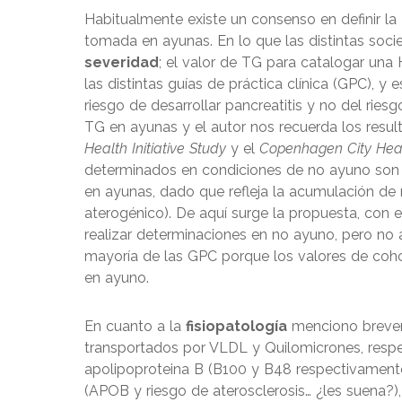
Habitualmente existe un consenso en definir 
tomada en ayunas. En lo que las distintas socied
severidad
; el valor de TG para catalogar un
las distintas guías de práctica clínica (GPC), 
riesgo de desarrollar pancreatitis y no del ries
TG en ayunas y el autor nos recuerda los resu
Health Initiative Study
y el
Copenhagen City Hea
determinados en condiciones de no ayuno son
en ayunas, dado que refleja la acumulación de 
aterogénico). De aquí surge la propuesta, con el
realizar determinaciones en no ayuno, pero no
mayoría de las GPC porque los valores de coh
en ayuno.
En cuanto a la
fisiopatología
menciono breve
transportados por VLDL y Quilomicrones, resp
apolipoproteina B (B100 y B48 respectivamente)
(APOB y riesgo de aterosclerosis… ¿les suena?)