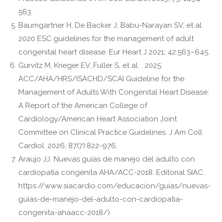
563.
Baumgartner H, De Backer J, Babu-Narayan SV, et al.
2020 ESC guidelines for the management of adult
congenital heart disease. Eur Heart J 2021; 42:563–645.
Gurvitz M, Krieger EV, Fuller S, et al. . 2025
ACC/AHA/HRS/ISACHD/SCAI Guideline for the
Management of Adults With Congenital Heart Disease:
A Report of the American College of
Cardiology/American Heart Association Joint
Committee on Clinical Practice Guidelines. J Am Coll
Cardiol. 2026; 87(7):822-976.
Araujo JJ. Nuevas guías de manejo del adulto con
cardiopatía congénita AHA/ACC-2018. Editorial SIAC.
https://www.siacardio.com/educacion/guias/nuevas-
guias-de-manejo-del-adulto-con-cardiopatia-
congenita-ahaacc-2018/)