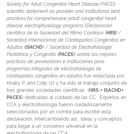
Society for Adult Congenital Heart Disease/PACES
scientific statement on provider and institutional best
practices for comprehensive adult congenital heart
disease electrophysiology programs
[
Declaración
científica de la Sociedad del Ritmo Cardíaco (
HRS)
/
Sociedad Internacional de Cardiopatías Congénitas en
Adultos (
ISACHD
) / Sociedad de Electrofisiología
Pediátrica y Congénita (
PACES
)] sorbre las mejores
prácticas de proveedores e instituciones para
programas integrales de electrofisiología de
cardiopatías congénitas en adultos
fue redactada por
Khairy P, and Colb (2) y ha sido el trabajo conjunto de
tres grandes sociedades científicas (
HRS + ISACHD+
PACES
) dedicadas al cuidado de las CC. Expertos en
CCA y electrofisiología fueron cuidadosamente
seleccionados por un comité para escribir esta
declaración, intercambiando así, ideas y conceptos
para llegar a un consenso universal en la
electrofisiología de las CCA.