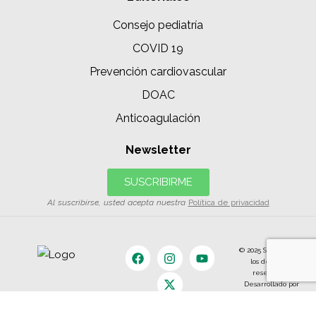
Consejo pediatría
COVID 19
Prevención cardiovascular
DOAC
Anticoagulación
Newsletter
SUSCRIBIRME
Al suscribirse, usted acepta nuestra
Política de privacidad
© 2025 SIAC | Todos
los derechos
reservados.
Desarrollado por
The Content
Land.