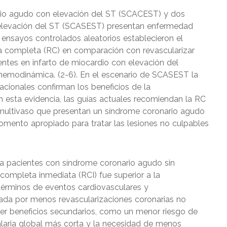
rio agudo con elevación del ST (SCACEST) y dos
n elevación del ST (SCASEST) presentan enfermedad
es ensayos controlados aleatorios establecieron el
ria completa (RC) en comparación con revascularizar
ientes en infarto de miocardio con elevación del
modinámica. (2-6). En el escenario de SCASEST la
acionales confirman los beneficios de la
n esta evidencia, las guías actuales recomiendan la RC
 multivaso que presentan un síndrome coronario agudo
momento apropiado para tratar las lesiones no culpables
a pacientes con síndrome coronario agudo sin
completa inmediata (RCI) fue superior a la
términos de eventos cardiovasculares y
ada por menos revascularizaciones coronarias no
ener beneficios secundarios, como un menor riesgo de
talaria global más corta y la necesidad de menos