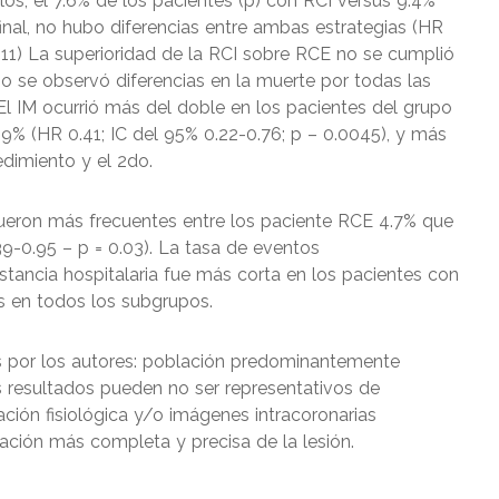
los, el 7.6% de los pacientes (p) con RCI versus 9.4%
inal, no hubo diferencias entre ambas estrategias (HR
.0011) La superioridad de la RCI sobre RCE no se cumplió
 No se observó diferencias en la muerte por todas las
 El IM ocurrió más del doble en los pacientes del grupo
% (HR 0.41; IC del 95% 0.22-0.76; p – 0.0045), y más
edimiento y el 2do.
ueron más frecuentes entre los paciente RCE 4.7% que
39-0.95 – p = 0.03). La tasa de eventos
estancia hospitalaria fue más corta en los pacientes con
es en todos los subgrupos.
as por los autores: población predominantemente
s resultados pueden no ser representativos de
ción fisiológica y/o imágenes intracoronarias
ación más completa y precisa de la lesión.