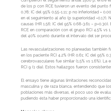
Cumplieron el seguimiento anual 1506 p, entre el
de los p con RCE tuvieron un evento del punto f
0.78; IC del 95% 0.55-1.11; p no inferioridad = 0
en el seguimiento al año (p superioridad =0.17).
causas (HR 1.56; IC del 95% 0.68-3.61 – p=0.30).
RCE en comparación con el grupo RCI 4.5% vs 1.9
del 40% ocurrió durante el intervalo del 1er proc
Las revascularizaciones no planeadas también f
en los paciente RCI 4.2% (HR 0.61; IC del 95% 0.
cerebrovasculares fue similar (1.5% vs 1.6%). La 
RCI 9 (1 día). Estos hallazgos fueron consistent
El ensayo tiene algunas limitaciones reconocid
masculina y de raza blanca, entendiendo que lo
poblaciones más diversas, el poco uso de evalua
pudiendo ésta haber proporcionado una identific