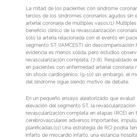
La mitad de los pacientes con síndrome corona
tercios de los síndromes coronarios agudos si
arterial coronaria de múltiples vasos.(1) Múltipl
beneficio clínico de la revascularización corona
sólo la arteria relacionada con el evento en pac
segmento ST (IAMCEST) sin descompensación he
evidencia es menos sólida, pero estudios observ
revascularización completa. (7-8). Respaldado e
en pacientes con enfermedad arterial coronaria
sin shock cardiogénico, (9-10) sin embargo, el 
del síndrome sigue siendo motivo de debate.
En un pequeño ensayo aleatorizado que evaluó 
elevación del segmento ST, la revascularización 
revascularización completa en etapas (RCE) en 
cerebrovasculares adversos importantes, impuls
planificadas.(11) Una estrategia de RCI podría t
infarto de miocardio infarto, una estancia hospi