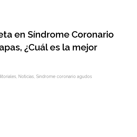
eta en Síndrome Coronario
pas, ¿Cuál es la mejor
itoriales
,
Noticias
,
Sindrome coronario agudos