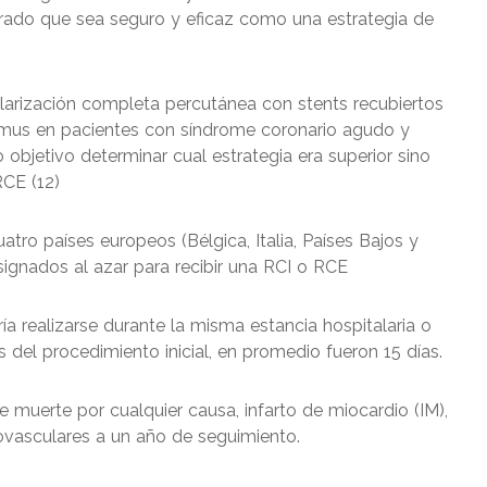
trado que sea seguro y eficaz como una estrategia de
ularización completa percutánea con stents recubiertos
limus en pacientes con síndrome coronario agudo y
 objetivo determinar cual estrategia era superior sino
RCE (12)
atro países europeos (Bélgica, Italia, Países Bajos y
signados al azar para recibir una RCI o RCE
a realizarse durante la misma estancia hospitalaria o
el procedimiento inicial, en promedio fueron 15 días.
e muerte por cualquier causa, infarto de miocardio (IM),
ovasculares a un año de seguimiento.