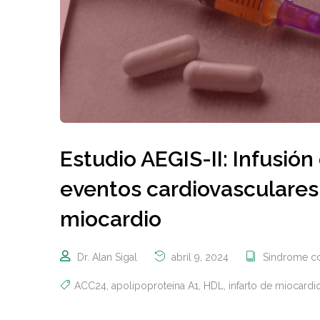
Estudio AEGIS-II: Infusión
eventos cardiovasculares
miocardio
Dr. Alan Sigal
abril 9, 2024
Sindrome c
ACC24
,
apolipoproteína A1
,
HDL
,
infarto de miocardi