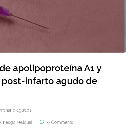
 de apolipoproteína A1 y
 post-infarto agudo de
oronario agudos
o
,
riesgo residual
0 Comments