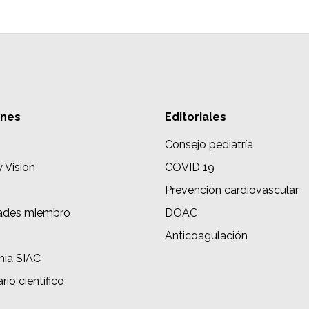
ones
Editoriales
Consejo pediatría
y Visión
COVID 19
Prevención cardiovascular
ades miembro
DOAC
s
Anticoagulación
ia SIAC
rio científico