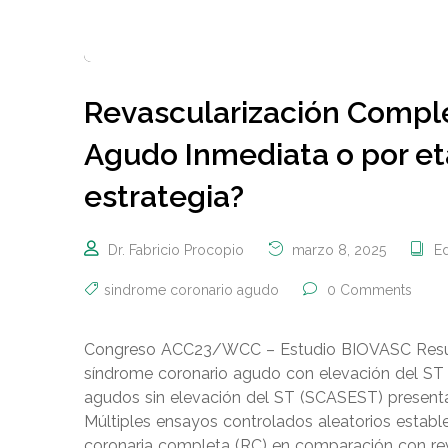
Revascularización Compl
Agudo Inmediata o por eta
estrategia?
Dr. Fabricio Procopio
marzo 8, 2025
Ed
sindrome coronario agudo
0 Comments
Congreso ACC23/WCC – Estudio BIOVASC Resume
síndrome coronario agudo con elevación del ST 
agudos sin elevación del ST (SCASEST) presentan
Múltiples ensayos controlados aleatorios establec
coronaria completa (RC) en comparación con rev