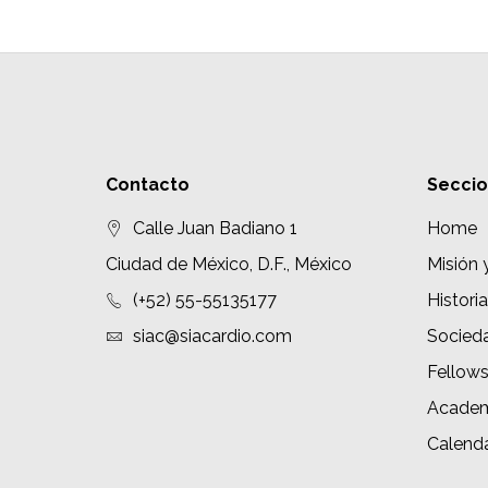
Contacto
Secci
Calle Juan Badiano 1
Home
Ciudad de México, D.F., México
Misión 
(+52) 55-55135177
Historia
siac@siacardio.com
Socied
Fellow
Academ
Calenda