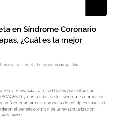
eta en Síndrome Coronario
pas, ¿Cuál es la mejor
itoriales
,
Noticias
,
Sindrome coronario agudos
n y relevancia La mitad de los pacientes con
(SCACEST) y dos tercios de los síndromes coronarios
 enfermedad arterial coronaria de múltiples vasos.(1)
ieron el beneficio clínico de la revascularización
ascularizar …