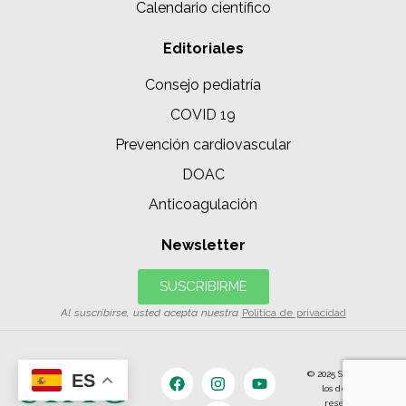
Calendario científico
Editoriales
Consejo pediatría
COVID 19
Prevención cardiovascular
DOAC
Anticoagulación
Newsletter
SUSCRIBIRME
Al suscribirse, usted acepta nuestra
Política de privacidad
© 2025 SIAC | Todos
ES
los derechos
reservados.