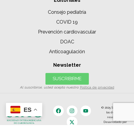
Editoriales
Consejo pediatría
COVID 19
Prevención cardiovascular
DOAC
Anticoagulación
Newsletter
SUSCRIBIRME
Al suscribirse, usted acepta nuestra
Política de privacidad
© 2025 SIAC | Todos
ES
los derechos
reservados.
Desarrollado por
The Content
Land.