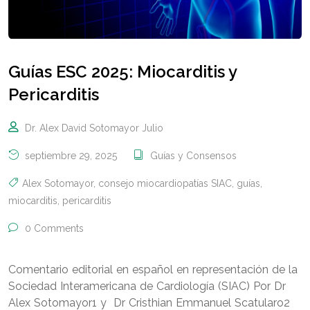
Guías ESC 2025: Miocarditis y
Pericarditis
Dr. Alex David Sotomayor Julio
septiembre 29, 2025
Guías y Consensos
Alex Sotomayor
,
consejo miocardiopatías SIAC
,
guías
,
miocarditis
,
pericarditis
0 Comments
Comentario editorial en español en representación de la
Sociedad Interamericana de Cardiología (SIAC) Por Dr
Alex Sotomayor1 y Dr Cristhian Emmanuel Scatularo2