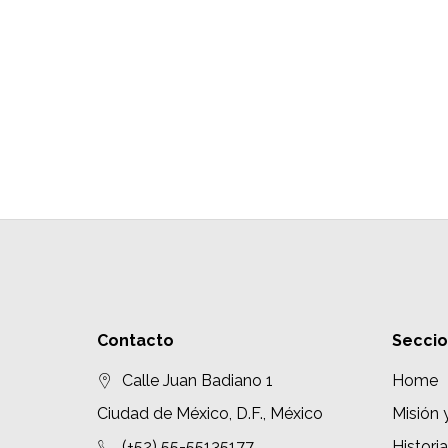
Contacto
Secci
Calle Juan Badiano 1
Home
Ciudad de México, D.F., México
Misión 
(+52) 55-55135177
Historia