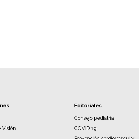
ones
Editoriales
Consejo pediatría
y Visión
COVID 19
Prevención cardiovascular