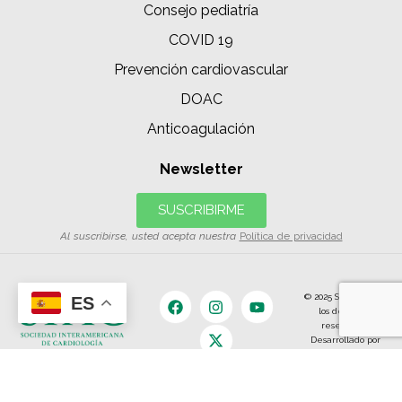
Consejo pediatría
COVID 19
Prevención cardiovascular
DOAC
Anticoagulación
Newsletter
SUSCRIBIRME
Al suscribirse, usted acepta nuestra
Política de privacidad
© 2025 SIAC | Todos
ES
los derechos
reservados.
Desarrollado por
The Content
Land.