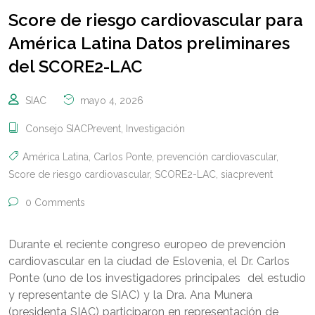
Score de riesgo cardiovascular para
América Latina Datos preliminares
del SCORE2-LAC
SIAC
mayo 4, 2026
Consejo SIACPrevent
,
Investigación
América Latina
,
Carlos Ponte
,
prevención cardiovascular
,
Score de riesgo cardiovascular
,
SCORE2-LAC
,
siacprevent
0 Comments
Durante el reciente congreso europeo de prevención
cardiovascular en la ciudad de Eslovenia, el Dr. Carlos
Ponte (uno de los investigadores principales del estudio
y representante de SIAC) y la Dra. Ana Munera
(presidenta SIAC) participaron en representación de