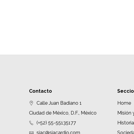
Contacto
Secci
Calle Juan Badiano 1
Home
Ciudad de México, D.F., México
Misión 
(+52) 55-55135177
Historia
siac@siacardio.com
Socied