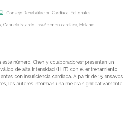
Consejo Rehabilitación Cardíaca
,
Editoriales
o
,
Gabriela Fajardo
,
insuficiencia cardíaca
,
Melanie
En este número, Chen y colaboradores¹ presentan un
álico de alta intensidad (HIIT) con el entrenamiento
ntes con insuficiencia cardíaca. A partir de 15 ensayos
tes, los autores informan una mejora significativamente