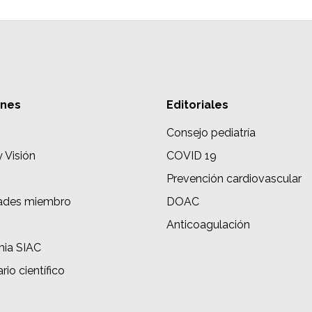
ones
Editoriales
Consejo pediatría
y Visión
COVID 19
Prevención cardiovascular
ades miembro
DOAC
s
Anticoagulación
ia SIAC
rio científico