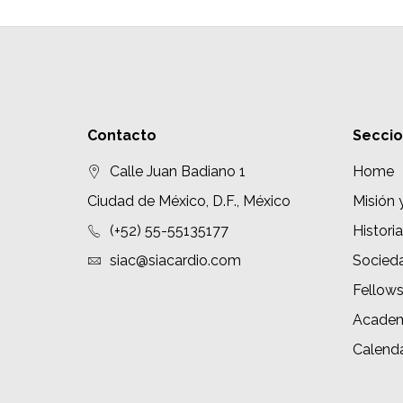
Contacto
Secci
Calle Juan Badiano 1
Home
Ciudad de México, D.F., México
Misión 
(+52) 55-55135177
Historia
siac@siacardio.com
Socied
Fellow
Academ
Calenda