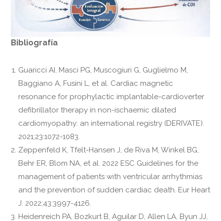
Bibliografía
Guaricci AI, Masci PG, Muscogiuri G, Guglielmo M,
Baggiano A, Fusini L, et al. Cardiac magnetic
resonance for prophylactic implantable-cardioverter
defibrillator therapy in non-ischaemic dilated
cardiomyopathy: an international registry (DERIVATE).
2021;23:1072-1083.
Zeppenfeld K, Tfelt-Hansen J, de Riva M, Winkel BG,
Behr ER, Blom NA, et al. 2022 ESC Guidelines for the
management of patients with ventricular arrhythmias
and the prevention of sudden cardiac death. Eur Heart
J. 2022;43:3997-4126.
Heidenreich PA, Bozkurt B, Aguilar D, Allen LA, Byun JJ,