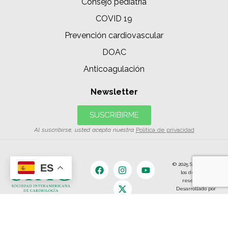
Consejo pediatría
COVID 19
Prevención cardiovascular
DOAC
Anticoagulación
Newsletter
SUSCRIBIRME
Al suscribirse, usted acepta nuestra
Política de privacidad
© 2025 SIAC | Todos
ES
los derechos
reservados.
Desarrollado por
The Content
Land.