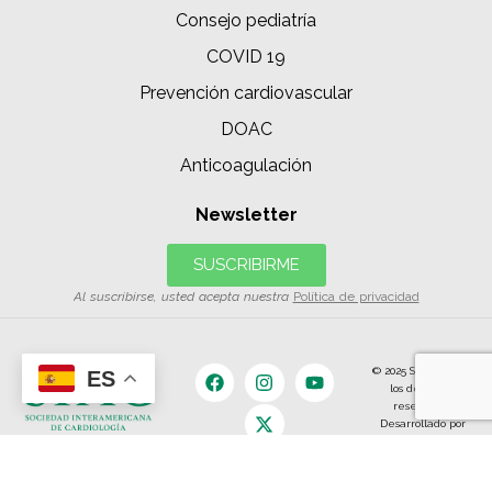
Consejo pediatría
COVID 19
Prevención cardiovascular
DOAC
Anticoagulación
Newsletter
SUSCRIBIRME
Al suscribirse, usted acepta nuestra
Política de privacidad
© 2025 SIAC | Todos
ES
los derechos
reservados.
Desarrollado por
The Content
Land.