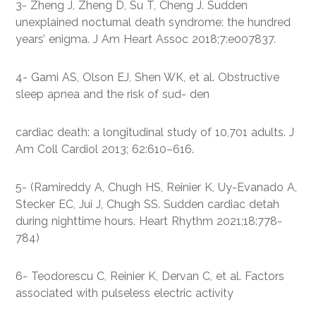
3- Zheng J, Zheng D, Su T, Cheng J. Sudden
unexplained nocturnal death syndrome: the hundred
years’ enigma. J Am Heart Assoc 2018;7:e007837.
4- Gami AS, Olson EJ, Shen WK, et al. Obstructive
sleep apnea and the risk of sud- den
cardiac death: a longitudinal study of 10,701 adults. J
Am Coll Cardiol 2013; 62:610–616.
5- (Ramireddy A, Chugh HS, Reinier K, Uy-Evanado A,
Stecker EC, Jui J, Chugh SS. Sudden cardiac detah
during nighttime hours. Heart Rhythm 2021;18:778-
784)
6- Teodorescu C, Reinier K, Dervan C, et al. Factors
associated with pulseless electric activity