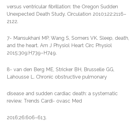
versus ventricular fibrillation: the Oregon Sudden
Unexpected Death Study. Circulation 2010;122:2116–
2122.
7- Mansukhani MP, Wang S, Somers VK. Sleep, death,
and the heart. Am J Physiol Heart Circ Physiol
2015;309:H739–H749.
8- van den Berg ME, Stricker BH, Brusselle GG,
Lahousse L. Chronic obstructive pulmonary
disease and sudden cardiac death: a systematic
review. Trends Cardi- ovasc Med
2016;26:606–613.