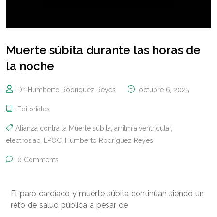
Muerte súbita durante las horas de
la noche
Dr. Humberto Rodríguez Reyes
octubre 6, 2025
Editoriales
Alianza contra la Muerte súbita
,
arritmia ventricular
,
electrosiac
,
EPOC
,
Humberto Rodríguez Reyes
0 Comments
El paro cardíaco y muerte súbita continúan siendo un
reto de salud pública a pesar de