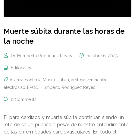
Muerte súbita durante las horas de
la noche
Dr. Humberto Rodríguez Reyes
octubre 6, 2025
Editoriales
Alianza contra la Muerte súbita
,
arritmia ventricular
,
electrosiac
,
EPOC
,
Humberto Rodríguez Reyes
0 Comments
El paro cardíaco y muerte súbita continúan siendo un
reto de salud pública a pesar de nuestro entendimiento
de las enfermedades cardiovasculares. En todo el