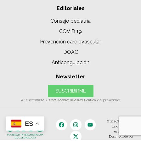
Editoriales
Consejo pediatría
COVID 19
Prevención cardiovascular
DOAC
Anticoagulación
Newsletter
SUSCRIBIRME
Al suscribirse, usted acepta nuestra
Política de privacidad
© 2025 SIAC | Todos
ES
los derechos
reservados.
Desarrollado por