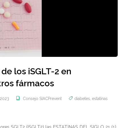
 de los iSGLT-2 en
tros fármacos
 2023
Consejo SIACPrevent
diabetes
,
estatinas
idores SGLT2 (iSGLT2) las ESTATINAS DEL SIGLO 21 (1)