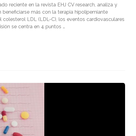
do reciente en la revista EHJ CV research, analiza y
n beneficiarse más con la terapia hipolipemiante
 colesterol LDL (LDL-C), los eventos cardiovasculares
isión se centra en 4 puntos …