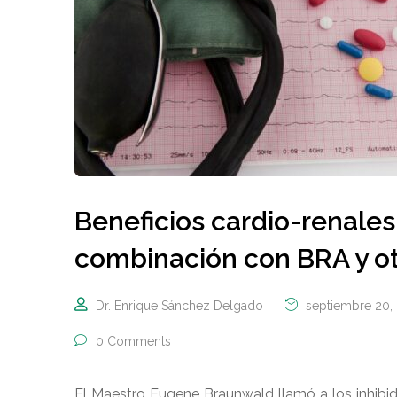
Beneficios cardio-renales
combinación con BRA y o
Dr. Enrique Sánchez Delgado
septiembre 20,
0 Comments
El Maestro Eugene Braunwald llamó a los inhib