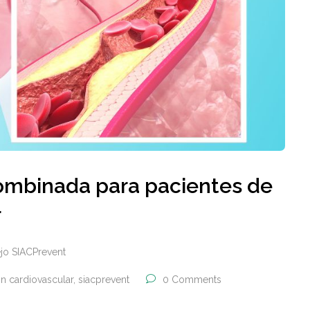
ombinada para pacientes de
r
jo SIACPrevent
n cardiovascular
,
siacprevent
0 Comments