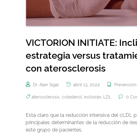
VICTORION INITIATE: Incl
estrategia versus tratam
con aterosclerosis
Dr. Alan Sigal
abril 13, 2024
Prevención
aterosclerosis
,
colesterol
,
inclisirán
,
LDL
0 Co
Está claro que la reducción intensiva del cLDL 
principales determinantes de la reducción de rie
este grupo de pacientes.