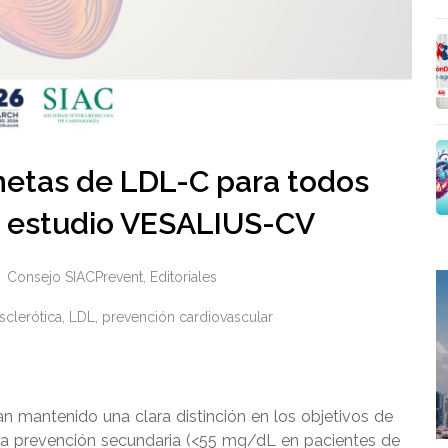
 metas de LDL-C para todos
s estudio VESALIUS-CV
Consejo SIACPrevent
,
Editoriales
sclerótica
,
LDL
,
prevención cardiovascular
n mantenido una clara distinción en los objetivos de
ra prevención secundaria (<55 mg/dL en pacientes de