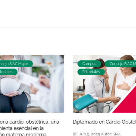
nsejo SIAC Mujer
Campus
Consejo SIAC M
toriales
Editoriales
toria cardio-obstétrica, una
Diplomado en Cardio Obstet
ienta esencial en la
ión materna moderna
Jun 9, 2025
Autor:
SIAC