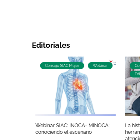
Editoriales
Guías y
Consejo SIAC Mujer
Webinar
Co
Edi
 la Mujer:
Webinar SIAC: INOCA- MINOCA;
La his
s y
conociendo el escenario
herram
ctica
atenc