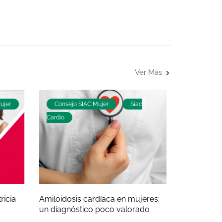
Ver Más
ujer
Consejo SIAC Mujer
Siac
Consejo 
Cardio
ricia
Amiloidosis cardíaca en mujeres:
Corazón d
un diagnóstico poco valorado
Ago 21, 2