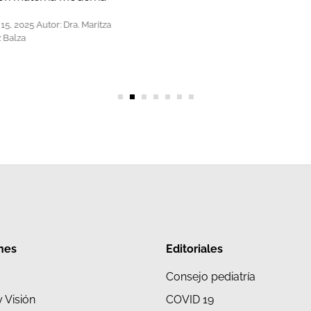
15, 2025
Autor:
Dra. Maritza
z Balza
nes
Editoriales
Consejo pediatría
y Visión
COVID 19