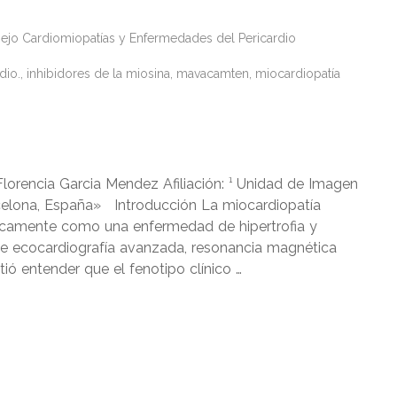
ejo Cardiomiopatías y Enfermedades del Pericardio
dio.
,
inhibidores de la miosina
,
mavacamten
,
miocardiopatía
 Florencia Garcia Mendez Afiliación: ¹ Unidad de Imagen
arcelona, España» Introducción La miocardiopatía
únicamente como una enfermedad de hipertrofia y
 de ecocardiografía avanzada, resonancia magnética
ó entender que el fenotipo clínico …