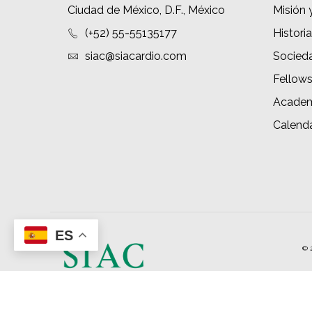
Ciudad de México, D.F., México
Misión 
(+52) 55-55135177
Historia
siac@siacardio.com
Socied
Fellow
Academ
Calenda
ES
© 