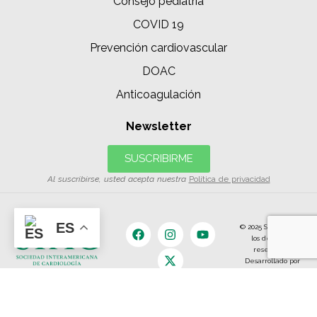
Consejo pediatría
COVID 19
Prevención cardiovascular
DOAC
Anticoagulación
Newsletter
SUSCRIBIRME
Al suscribirse, usted acepta nuestra
Política de privacidad
ES
© 2025 SIAC | Todos
los derechos
reservados.
Desarrollado por
The Content
Land.