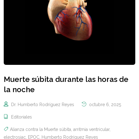
Muerte súbita durante las horas de
la noche
Dr. Humberto Rodríguez Reyes
octubre 6, 2025
Editoriales
Alianza contra la Muerte súbita
,
arritmia ventricular
,
electrosiac
,
EPOC
,
Humberto Rodríguez Reyes