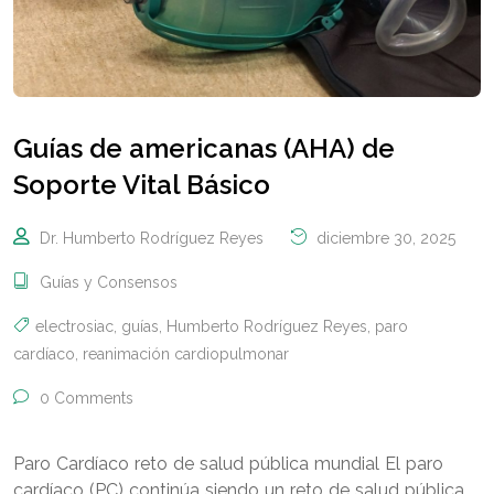
Guías de americanas (AHA) de
Soporte Vital Básico
Dr. Humberto Rodríguez Reyes
diciembre 30, 2025
Guías y Consensos
electrosiac
,
guías
,
Humberto Rodríguez Reyes
,
paro
cardíaco
,
reanimación cardiopulmonar
0 Comments
Paro Cardíaco reto de salud pública mundial El paro
cardíaco (PC) continúa siendo un reto de salud pública,